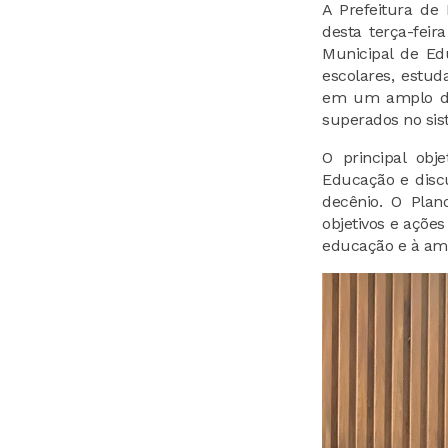
A Prefeitura de
desta terça-feir
Municipal de Edu
escolares, estud
em um amplo diá
superados no sis
O principal obj
Educação e discu
decênio. O Plan
objetivos e ações
educação e à ampl