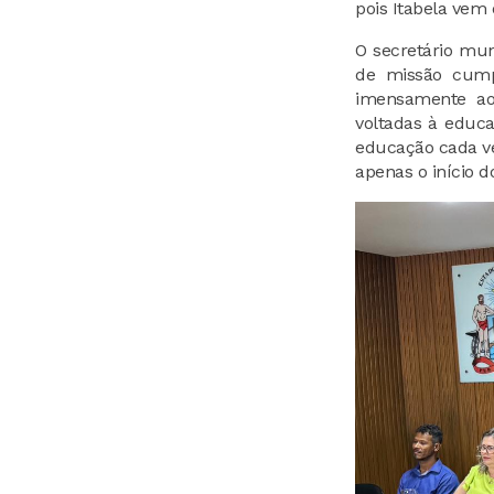
pois Itabela vem
O secretário mun
de missão cump
imensamente ao 
voltadas à educ
educação cada ve
apenas o início 