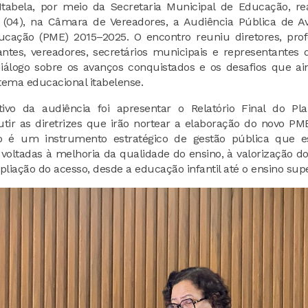
 Itabela, por meio da Secretaria Municipal de Educação, r
a (04), na Câmara de Vereadores, a Audiência Pública de A
cação (PME) 2015–2025. O encontro reuniu diretores, prof
antes, vereadores, secretários municipais e representantes d
logo sobre os avanços conquistados e os desafios que ai
tema educacional itabelense.
etivo da audiência foi apresentar o Relatório Final do Pl
tir as diretrizes que irão nortear a elaboração do novo P
o é um instrumento estratégico de gestão pública que e
 voltadas à melhoria da qualidade do ensino, à valorização do
iação do acesso, desde a educação infantil até o ensino supe