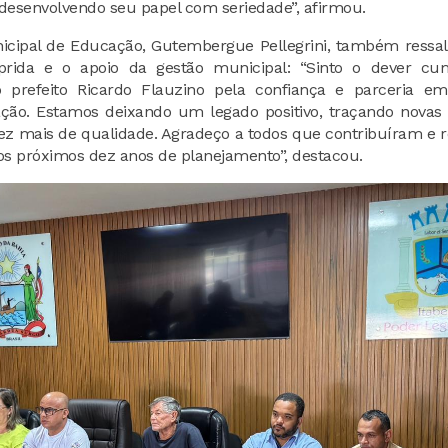
 desenvolvendo seu papel com seriedade”, afirmou.
icipal de Educação, Gutembergue Pellegrini, também ressa
rida e o apoio da gestão municipal: “Sinto o dever cum
prefeito Ricardo Flauzino pela confiança e parceria e
ação. Estamos deixando um legado positivo, traçando nova
z mais de qualidade. Agradeço a todos que contribuíram e r
dos próximos dez anos de planejamento”, destacou.