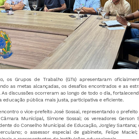
o, os Grupos de Trabalho (GTs) apresentaram oficialment
ando as metas alcançadas, os desafios encontrados e as estr
o. As discussões ocorreram ao longo de todo o dia, fortalece
educação pública mais justa, participativa e eficiente.
ncontro o vice-prefeito José Sossai, representando o prefeito
 Câmara Municipal, Simone Sossai; os vereadores Gerson S
dente do Conselho Municipal de Educação, Jorgley Santana;
erculano; o assessor especial de gabinete, Felipe Maciel
ipais e representantes de instituições educacionais.